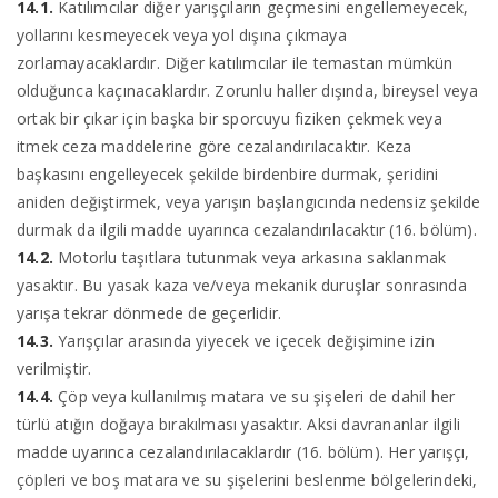
14.1.
Katılımcılar diğer yarışçıların geçmesini engellemeyecek,
yollarını kesmeyecek veya yol dışına çıkmaya
zorlamayacaklardır. Diğer katılımcılar ile temastan mümkün
olduğunca kaçınacaklardır. Zorunlu haller dışında, bireysel veya
ortak bir çıkar için başka bir sporcuyu fiziken çekmek veya
itmek ceza maddelerine göre cezalandırılacaktır. Keza
başkasını engelleyecek şekilde birdenbire durmak, şeridini
aniden değiştirmek, veya yarışın başlangıcında nedensiz şekilde
durmak da ilgili madde uyarınca cezalandırılacaktır (16. bölüm).
14.2.
Motorlu taşıtlara tutunmak veya arkasına saklanmak
yasaktır. Bu yasak kaza ve/veya mekanik duruşlar sonrasında
yarışa tekrar dönmede de geçerlidir.
14.3.
Yarışçılar arasında yiyecek ve içecek değişimine izin
verilmiştir.
14.4.
Çöp veya kullanılmış matara ve su şişeleri de dahil her
türlü atığın doğaya bırakılması yasaktır. Aksi davrananlar ilgili
madde uyarınca cezalandırılacaklardır (16. bölüm). Her yarışçı,
çöpleri ve boş matara ve su şişelerini beslenme bölgelerindeki,